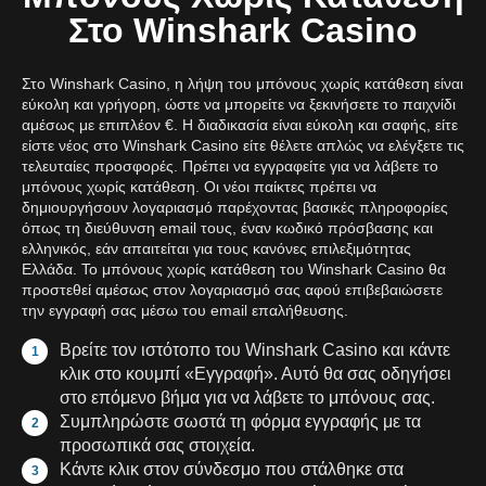
Στο Winshark Casino
Στο Winshark Casino, η λήψη του μπόνους χωρίς κατάθεση είναι
εύκολη και γρήγορη, ώστε να μπορείτε να ξεκινήσετε το παιχνίδι
αμέσως με επιπλέον €. Η διαδικασία είναι εύκολη και σαφής, είτε
είστε νέος στο Winshark Casino είτε θέλετε απλώς να ελέγξετε τις
τελευταίες προσφορές. Πρέπει να εγγραφείτε για να λάβετε το
μπόνους χωρίς κατάθεση. Οι νέοι παίκτες πρέπει να
δημιουργήσουν λογαριασμό παρέχοντας βασικές πληροφορίες
όπως τη διεύθυνση email τους, έναν κωδικό πρόσβασης και
ελληνικός, εάν απαιτείται για τους κανόνες επιλεξιμότητας
Ελλάδα. Το μπόνους χωρίς κατάθεση του Winshark Casino θα
προστεθεί αμέσως στον λογαριασμό σας αφού επιβεβαιώσετε
την εγγραφή σας μέσω του email επαλήθευσης.
Βρείτε τον ιστότοπο του Winshark Casino και κάντε
κλικ στο κουμπί «Εγγραφή». Αυτό θα σας οδηγήσει
στο επόμενο βήμα για να λάβετε το μπόνους σας.
Συμπληρώστε σωστά τη φόρμα εγγραφής με τα
προσωπικά σας στοιχεία.
Κάντε κλικ στον σύνδεσμο που στάλθηκε στα