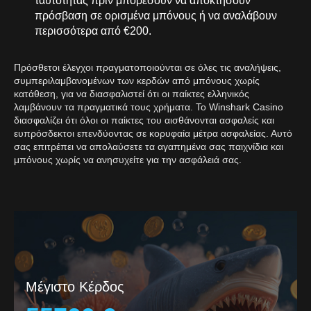
ταυτότητας πριν μπορέσουν να αποκτήσουν
πρόσβαση σε ορισμένα μπόνους ή να αναλάβουν
περισσότερα από €200.
Πρόσθετοι έλεγχοι πραγματοποιούνται σε όλες τις αναλήψεις,
συμπεριλαμβανομένων των κερδών από μπόνους χωρίς
κατάθεση, για να διασφαλιστεί ότι οι παίκτες ελληνικός
λαμβάνουν τα πραγματικά τους χρήματα. Το Winshark Casino
διασφαλίζει ότι όλοι οι παίκτες του αισθάνονται ασφαλείς και
ευπρόσδεκτοι επενδύοντας σε κορυφαία μέτρα ασφαλείας. Αυτό
σας επιτρέπει να απολαύσετε τα αγαπημένα σας παιχνίδια και
μπόνους χωρίς να ανησυχείτε για την ασφάλειά σας.
Μέγιστο Κέρδος