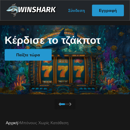
Σύνδεση
Εγγραφή
Κέρδισε το τζάκποτ
Παίξτε τώρα
Αρχική
Μπόνους Χωρίς Κατάθεση