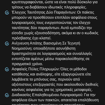
κρυπτογραφούνται, ώστε να είναι πολύ δύσκολο για
τρίτους να διαβάσουν ιδιωτικές πληροφορίες.
Έλεγχος Ταυτότητας Δύο Παραγόντων: Οι παίκτες
μπορούν να προσθέσουν επιπλέον ασφάλεια στους
λογαριασμούς τους ενεργοποιώντας τον έλεγχο
ταυτότητας δύο παραγόντων. Αυτό εμποδίζει την
είσοδο χωρίς εξουσιοδότηση, ακόμα κι αν ο κωδικός
πρόσβασης έχει κλαπεί.
Ανίχνευση Απάτης Βασισμένη Σε Τεχνητή
Νοημοσύνη: οποιαδήποτε ασυνήθιστη
δραστηριότητα σε λογαριασμούς και συναλλαγές
εντοπίζεται αμέσως μέσω παρακολούθησης σε
πραγματικό χρόνο.
Ασφαλείς Πύλες Πληρωμών: Όλες οι μέθοδοι
κατάθεσης και ανάληψης, είτε εξαργυρώνετε είτε
λαμβάνετε το μπόνους σας, περνούν από
αξιόπιστους επεξεργαστές που ακολουθούν διεθνείς
κανόνες ασφαλείας για τις χρηματικές μεταφορές.
Διαδικασίες Επαληθευμένου Λογαριασμού: Για την
ασφάλεια όλων των παικτών, απαιτείται επαλήθευση