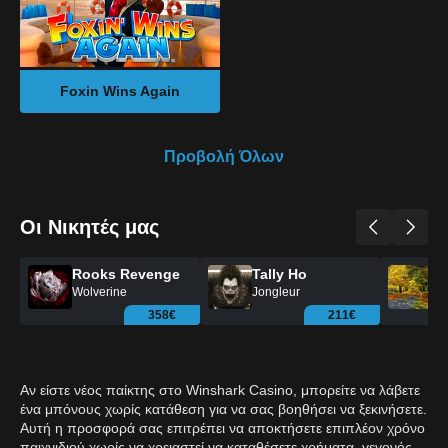
Foxin Wins Again
Προβολή Όλων
Οι Νικητές μας
Rooks Revenge
Tally Ho
4 
Wolverine
Jongleur
Bo
358€
211€
Αν είστε νέος παίκτης στο Winshark Casino, μπορείτε να λάβετε
ένα μπόνους χωρίς κατάθεση για να σας βοηθήσει να ξεκινήσετε.
Αυτή η προσφορά σας επιτρέπει να αποκτήσετε επιπλέον χρόνο
παιχνιδιού χωρίς να χρειαστεί να καταθέσετε χρήματα, γεγονός