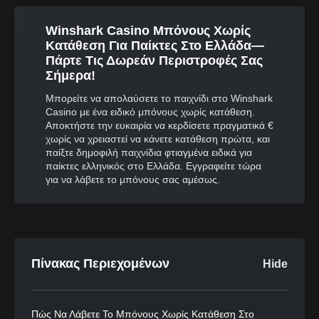
Winshark Casino Μπόνους Χωρίς
Κατάθεση Για Παίκτες Στο Ελλάδα—
Πάρτε Τις Δωρεάν Περιστροφές Σας
Σήμερα!
Μπορείτε να απολαύσετε το παιχνίδι στο Winshark
Casino με ένα ειδικό μπόνους χωρίς κατάθεση.
Αποκτήστε την ευκαιρία να κερδίσετε πραγματικά €
χωρίς να χρειαστεί να κάνετε κατάθεση πρώτα, και
παίξτε δημοφιλή παιχνίδια φτιαγμένα ειδικά για
παίκτες ελληνικός στο Ελλάδα. Εγγραφείτε τώρα
για να λάβετε το μπόνους σας αμέσως.
Πίνακας Περιεχομένων
Hide
Πώς Να Λάβετε Το Μπόνους Χωρίς Κατάθεση Στο