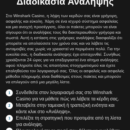
Διαδικασία Ανάληψης
Στο Winshark Casino, η λήψη των κερδών σας είναι γρήγορη,
ασφαλής και εύκολη. Χάρη σε ένα ισχυρό σύστημα ασφαλείας
και μια ανοιχτή προσέγγιση, όλοι οι παίκτες μπορούν να είναι
σίγουροι ότι οι αναλήψεις τους θα διεκπεραιωθούν γρήγορα και
σωστά. Αυτή η εστίαση στις γρήγορες αναλήψεις διασφαλίζει ότι
μπορείτε να απολαύσετε τον χρόνο σας και να λάβετε τις
ανταμοιβές σας χωρίς να χρειαστεί να περιμένετε πολύ. Για την
ευκολία σας, η διαδικασία ανάληψης έχει επιταχυνθεί. Συνήθως
χρειάζονται 24 ώρες για να επεξεργαστεί ένα αίτημα ανάληψης
αφού πληροίτε όλες τις απαιτήσεις στοιχηματισμού και έχετε
επαληθεύσει τον λογαριασμό σας. Όλες οι ασφαλείς και ασφαλείς
μέθοδοι πληρωμής είναι διαθέσιμες στους παίκτες και μπορούν
να επιλεγούν από μια μεγάλη λίστα.
Συνδεθείτε στον λογαριασμό σας στο Winshark
Casino για να μάθετε πώς να λάβετε τα κέρδη σας.
Μεταβείτε στην ταμειακή ή τραπεζική ενότητα και
κάντε κλικ στο «Ανάληψη».
Επιλέξτε τη στρατηγική που προτιμάτε από τη λίστα
για ανάληψη.