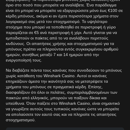
όριο στο ποσό που μπορείτε να αναλάβετε. Ένα παράδειγμα
είναι ότι μπορεί να μπορείτε να εξαργυρώσετε μόνο έως €100 σε
κέρδη μπόνους, ακόμα κι αν έχετε περισσότερα χρήματα στον
λογαριασμό σας μετά τον στοιχηματισμό. Το υψηλότερο
στοίχημα που μπορεί να τοποθετηθεί σε περιστροφή ή γύρο
περιορίζεται σε €5 ανά περιστροφή ή χέρι. Αυτό γίνεται για να
εμποδιστούν οι παίκτες από το να αναλάβουν περιττούς
κινδύνους. Οι απαιτήσεις χρήσης και στοιχηματισμού για τα
μπόνους πρέπει να πληρούνται εντός συγκεκριμένου αριθμού
ημερών, συνήθως μεταξύ 7 και 14 ημερών από την
ενεργοποίησή τους.
Να διαβάζετε πάντα τους κανόνες που συνοδεύουν το μπόνους
χωρίς κατάθεση του Winshark Casino. Αυτοί οι κανόνες
επηρεάζουν άμεσα την ικανότητά σας να μετατρέψετε τα
χρήματα του μπόνους σε πραγματικά κέρδη. Επίσης,
διασφαλίζουν ότι όλοι οι πελάτες, συμπεριλαμβανομένων των
παικτών από ελληνικός, μπορούν να παίξουν δίκαια και
υπεύθυνα. Όταν παίζετε στο Winshark Casino, είναι σημαντικό
να γνωρίζετε αυτούς τους τυπικούς κανόνες ώστε να μπορείτε
να απολαύσετε τον εαυτό σας και να πληροίτε τις απαιτήσεις
στοιχηματισμού.