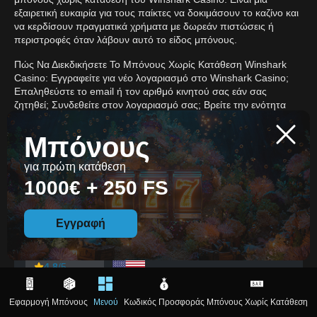
εξαιρετική ευκαιρία για τους παίκτες να δοκιμάσουν το καζίνο και
να κερδίσουν πραγματικά χρήματα με δωρεάν πιστώσεις ή
περιστροφές όταν λάβουν αυτό το είδος μπόνους.
Πώς Να Διεκδικήσετε Το Μπόνους Χωρίς Κατάθεση Winshark
Casino: Εγγραφείτε για νέο λογαριασμό στο Winshark Casino;
Επαληθεύστε το email ή τον αριθμό κινητού σας εάν σας
ζητηθεί; Συνδεθείτε στον λογαριασμό σας; Βρείτε την ενότητα
προωθήσεων; Διεκδικήστε το μπόνους χωρίς κατάθεση σας.
Μπόνους
Το Μπόνους Χωρίς Κατάθεση Winshark Casino επιτρέπει στους
παίκτες να δοκιμάσουν παιχνίδια και την πλατφόρμα χωρίς να
για πρώτη κατάθεση
ρισκάρουν χρήματα.
1000€ + 250 FS
1
Winshark Casino
Εγγραφή
4.8
/5
Curacao
Άμεσο
Εφαρμογή
Μπόνους
Μενού
Κωδικός Προσφοράς
Μπόνους Χωρίς Κατάθεση