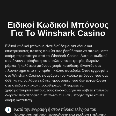
Ειδικοί Κωδικοί Μπόνους
Για Το Winshark Casino
Ειδικοί κωδικοί μπόνους είναι διαθέσιμοι για νέους και
επιστρέφοντες παίκτες που θα σας βοηθήσουν να αποκομίσετε
ακόμη περισσότερα από το Winshark Casino. Αυτοί οι κωδικοί
σας δίνουν πρόσβαση σε επιπλέον περιστροφές, δωρεάν
μάρκες ή καλύτερα μπόνους χωρίς κατάθεση, δίνοντάς σας
πλεονέκτημα από την πρώτη κιόλας συνεδρία. Όταν εγγραφείτε
στο Winshark Casino, εισαγάγετε τον κωδικό μπόνους που σας
δόθηκε για να λάβετε ειδικές προσφορές που δεν εμφανίζονται
στη σελίδα τακτικών προωθήσεων. Μπορείτε να
χρησιμοποιήσετε αυτούς τους κωδικούς για να λάβετε επιπλέον
δωρεάν περιστροφές ή επιπλέον €50 σε μετρητά πριν κάνετε
ακόμη κατάθεση.
Κατά την εγγραφή ή στον πίνακα ελέγχου του
λογαριασμού σας, εισαγάγετε τον κωδικό μπόνους