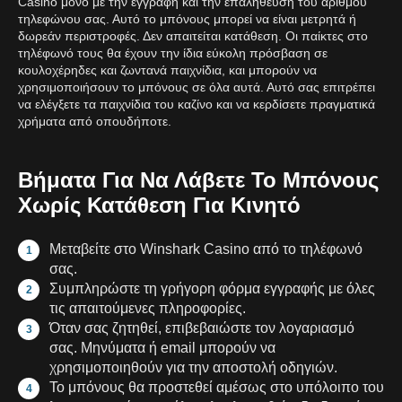
Casino μόνο με την εγγραφή και την επαλήθευση του αριθμού
τηλεφώνου σας. Αυτό το μπόνους μπορεί να είναι μετρητά ή
δωρεάν περιστροφές. Δεν απαιτείται κατάθεση. Οι παίκτες στο
τηλέφωνό τους θα έχουν την ίδια εύκολη πρόσβαση σε
κουλοχέρηδες και ζωντανά παιχνίδια, και μπορούν να
χρησιμοποιήσουν το μπόνους σε όλα αυτά. Αυτό σας επιτρέπει
να ελέγξετε τα παιχνίδια του καζίνο και να κερδίσετε πραγματικά
χρήματα από οπουδήποτε.
Βήματα Για Να Λάβετε Το Μπόνους
Χωρίς Κατάθεση Για Κινητό
Μεταβείτε στο Winshark Casino από το τηλέφωνό
σας.
Συμπληρώστε τη γρήγορη φόρμα εγγραφής με όλες
τις απαιτούμενες πληροφορίες.
Όταν σας ζητηθεί, επιβεβαιώστε τον λογαριασμό
σας. Μηνύματα ή email μπορούν να
χρησιμοποιηθούν για την αποστολή οδηγιών.
Το μπόνους θα προστεθεί αμέσως στο υπόλοιπο του