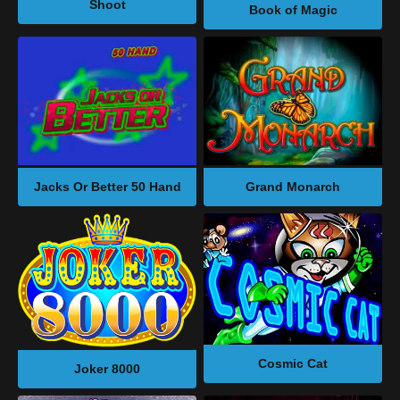
Shoot
Book of Magic
Jacks Or Better 50 Hand
Grand Monarch
Cosmic Cat
Joker 8000